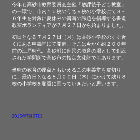
今年も高砂市教育委員会主催「放課後子ども教室」
の一環で、市内１０校のうち９校の小学校にて３～
６年生を対象に夏休みの書写の課題を指導する書道
教室ボランティアが７月２７日から始まりました。
初日となる７月２７日（月）は高砂小学校のすぐ近
くにある申義堂にて開催。そこは今から約２００年
前の江戸時代、高砂町に庶民の教育の場として創設
された学問所で高砂市の指定文化財でもあります。
当時の教育の原点ともいえるこの申義堂を皮切り
に、最終日となる８月２０日（木）にかけて残り８
校の小学校を順番に回っていきたいと思います。
2015年7月27日