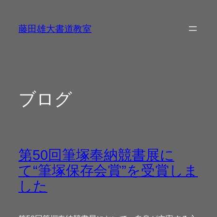
内
容
藤田雄大書道教室
を
ス
キ
ッ
プ
ブログ
第50回筆塚奉納競書展に
て“筆塚保存会賞”を受賞しま
した