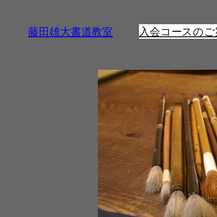
内
容
藤田雄大書道教室
入会コースのご
を
ス
キ
ッ
プ