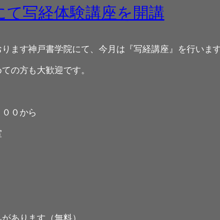
院にて写経体験講座を開講
おります神戸書学院にて、今月は『写経講座』を行いま
めての方も大歓迎です。
：００から
室
具があります（無料）。