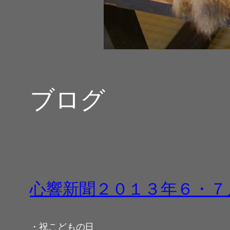
ブログ
心響新聞２０１３年６・７
・祝こどもの日